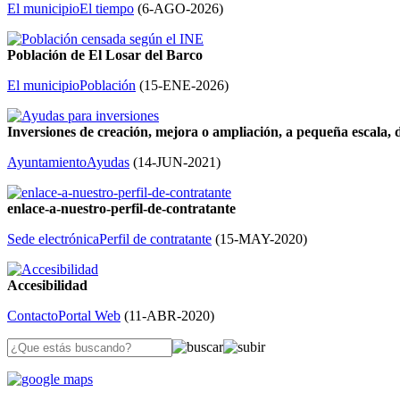
El municipio
El tiempo
(
6-AGO-2026
)
Población de El Losar del Barco
El municipio
Población
(
15-ENE-2026
)
Inversiones de creación, mejora o ampliación, a pequeña escala, d
Ayuntamiento
Ayudas
(
14-JUN-2021
)
enlace-a-nuestro-perfil-de-contratante
Sede electrónica
Perfil de contratante
(
15-MAY-2020
)
Accesibilidad
Contacto
Portal Web
(
11-ABR-2020
)